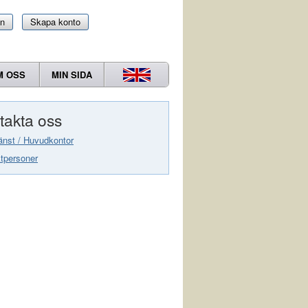
in
Skapa konto
M OSS
MIN SIDA
takta oss
änst / Huvudkontor
tpersoner