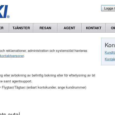
Logga 
ER
TJÄNSTER
RESAN
AGENT
KONTAKT
O
Kon
or och reklamationer, administration och systemstöd hanteras
Kundtj
kontaktpersoner
.
Kontak
 eller avbokning av befintlig bokning eller för efterlysning av bil
ce samt agentsupport.
 Flygtaxi/Tågtaxi (enbart kontokunder, ange kundnummer)
ts avtal