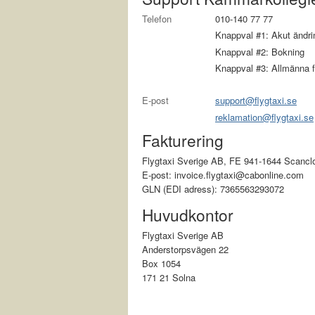
Telefon
010-140 77 77
Knappval #1: Akut ändring
Knappval #2: Bokning
Knappval #3: Allmänna f
E-post
support@flygtaxi.se
reklamation@flygtaxi.se
Fakturering
Flygtaxi Sverige AB, FE 941-1644 Scan
E-post: invoice.flygtaxi@cabonline.com
GLN (EDI adress): 7365563293072
Huvudkontor
Flygtaxi Sverige AB
Anderstorpsvägen 22
Box 1054
171 21 Solna