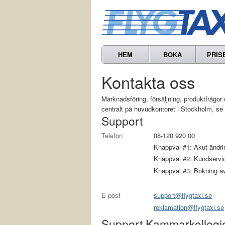
HEM
BOKA
PRIS
Kontakta oss
Marknads­föring, försäljning, produkt­fråg
centralt på huvudkontoret i Stockholm, se
Support
Telefon
08-120 920 00
Knappval #1: Akut ändring
Knappval #2: Kundservi
Knappval #3: Bokning av
E-post
support@flygtaxi.se
reklamation@flygtaxi.se
Support Kammarkollegie