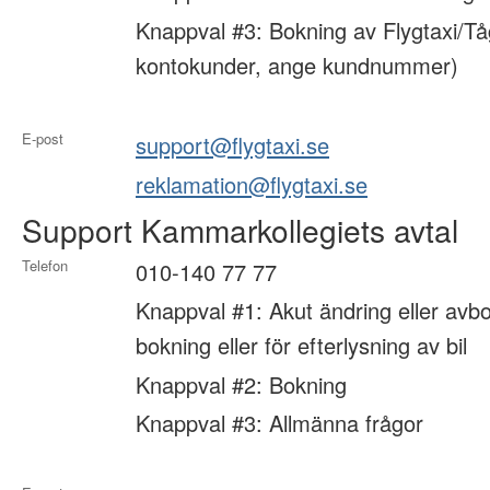
Knappval #3: Bokning av Flygtaxi/Tå
kontokunder, ange kundnummer)
E-post
support@flygtaxi.se
reklamation@flygtaxi.se
Support Kammarkollegiets avtal
Telefon
010-140 77 77
Knappval #1: Akut ändring eller avbo
bokning eller för efterlysning av bil
Knappval #2: Bokning
Knappval #3: Allmänna frågor