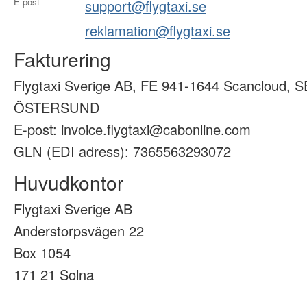
E-post
support@flygtaxi.se
reklamation@flygtaxi.se
Fakturering
Flygtaxi Sverige AB, FE 941-1644 Scancloud, S
ÖSTERSUND
E-post: invoice.flygtaxi@cabonline.com
GLN (EDI adress): 7365563293072
Huvudkontor
Flygtaxi Sverige AB
Anderstorpsvägen 22
Box 1054
171 21 Solna