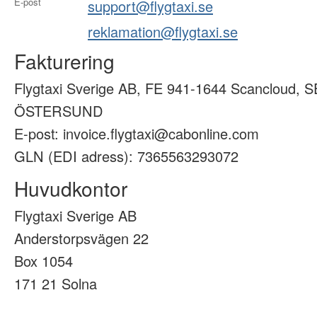
E-post
support@flygtaxi.se
reklamation@flygtaxi.se
Fakturering
Flygtaxi Sverige AB, FE 941-1644 Scancloud, S
ÖSTERSUND
E-post: invoice.flygtaxi@cabonline.com
GLN (EDI adress): 7365563293072
Huvudkontor
Flygtaxi Sverige AB
Anderstorpsvägen 22
Box 1054
171 21 Solna