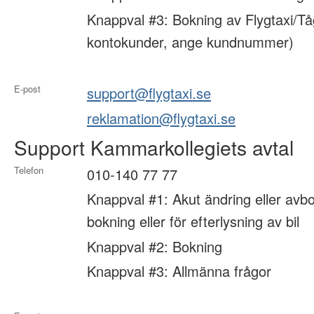
Knappval #3: Bokning av Flygtaxi/Tå
kontokunder, ange kundnummer)
E-post
support@flygtaxi.se
reklamation@flygtaxi.se
Support Kammarkollegiets avtal
Telefon
010-140 77 77
Knappval #1: Akut ändring eller avbo
bokning eller för efterlysning av bil
Knappval #2: Bokning
Knappval #3: Allmänna frågor