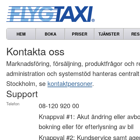
HEM
BOKA
PRISER
TJÄNSTER
RES
Kontakta oss
Marknads­föring, försäljning, produkt­frågor och 
administration och systemstöd hanteras centralt
Stockholm, se
kontaktpersoner
.
Support
Telefon
08-120 920 00
Knappval #1: Akut ändring eller avbo
bokning eller för efterlysning av bil
Knappval #2: Kundservice samt age