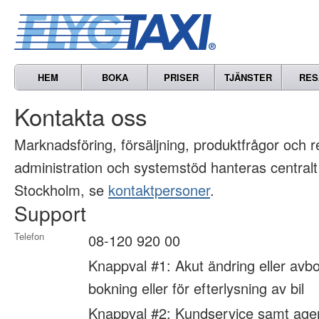
HEM
BOKA
PRISER
TJÄNSTER
RES
Kontakta oss
Marknads­föring, försäljning, produkt­frågor och 
administration och systemstöd hanteras centralt
Stockholm, se
kontaktpersoner
.
Support
Telefon
08-120 920 00
Knappval #1: Akut ändring eller avbo
bokning eller för efterlysning av bil
Knappval #2: Kundservice samt age