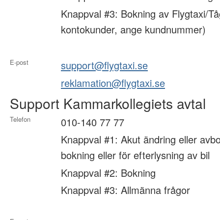
Knappval #3: Bokning av Flygtaxi/Tå
kontokunder, ange kundnummer)
E-post
support@flygtaxi.se
reklamation@flygtaxi.se
Support Kammarkollegiets avtal
Telefon
010-140 77 77
Knappval #1: Akut ändring eller avbo
bokning eller för efterlysning av bil
Knappval #2: Bokning
Knappval #3: Allmänna frågor