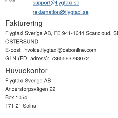
E-post
support@flygtaxi.se
reklamation@flygtaxi.se
Fakturering
Flygtaxi Sverige AB, FE 941-1644 Scancloud, S
ÖSTERSUND
E-post: invoice.flygtaxi@cabonline.com
GLN (EDI adress): 7365563293072
Huvudkontor
Flygtaxi Sverige AB
Anderstorpsvägen 22
Box 1054
171 21 Solna