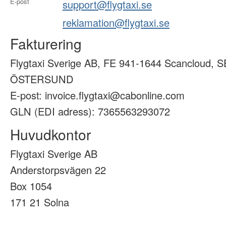
E-post
support@flygtaxi.se
reklamation@flygtaxi.se
Fakturering
Flygtaxi Sverige AB, FE 941-1644 Scancloud, S
ÖSTERSUND
E-post: invoice.flygtaxi@cabonline.com
GLN (EDI adress): 7365563293072
Huvudkontor
Flygtaxi Sverige AB
Anderstorpsvägen 22
Box 1054
171 21 Solna