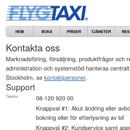
HEM
BOKA
PRISER
TJÄNSTER
RES
Kontakta oss
Marknads­föring, försäljning, produkt­frågor och 
administration och systemstöd hanteras centralt
Stockholm, se
kontaktpersoner
.
Support
Telefon
08-120 920 00
Knappval #1: Akut ändring eller avbo
bokning eller för efterlysning av bil
Knappval #2: Kundservice samt age