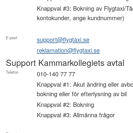
Knappval #3: Bokning av Flygtaxi/Tå
kontokunder, ange kundnummer)
E-post
support@flygtaxi.se
reklamation@flygtaxi.se
Support Kammarkollegiets avtal
Telefon
010-140 77 77
Knappval #1: Akut ändring eller avbo
bokning eller för efterlysning av bil
Knappval #2: Bokning
Knappval #3: Allmänna frågor