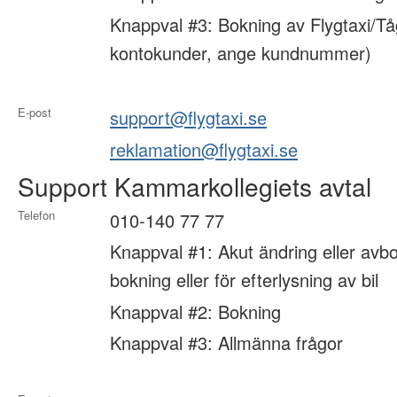
Knappval #3: Bokning av Flygtaxi/Tå
kontokunder, ange kundnummer)
E-post
support@flygtaxi.se
reklamation@flygtaxi.se
Support Kammarkollegiets avtal
Telefon
010-140 77 77
Knappval #1: Akut ändring eller avbo
bokning eller för efterlysning av bil
Knappval #2: Bokning
Knappval #3: Allmänna frågor