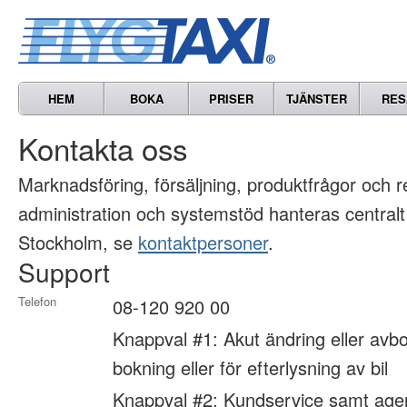
HEM
BOKA
PRISER
TJÄNSTER
RES
Kontakta oss
Marknads­föring, försäljning, produkt­frågor och 
administration och systemstöd hanteras centralt
Stockholm, se
kontaktpersoner
.
Support
Telefon
08-120 920 00
Knappval #1: Akut ändring eller avbo
bokning eller för efterlysning av bil
Knappval #2: Kundservice samt age