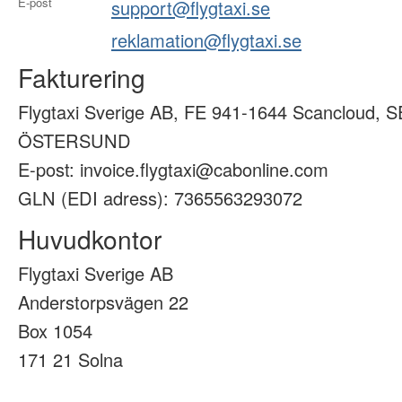
E-post
support@flygtaxi.se
reklamation@flygtaxi.se
Fakturering
Flygtaxi Sverige AB, FE 941-1644 Scancloud, S
ÖSTERSUND
E-post: invoice.flygtaxi@cabonline.com
GLN (EDI adress): 7365563293072
Huvudkontor
Flygtaxi Sverige AB
Anderstorpsvägen 22
Box 1054
171 21 Solna