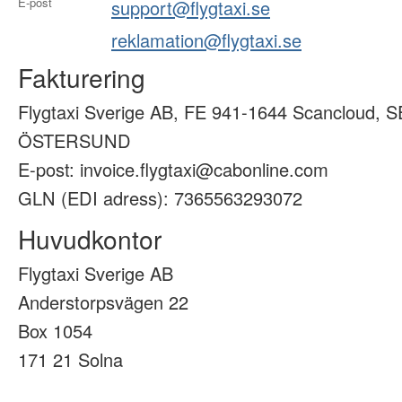
E-post
support@flygtaxi.se
reklamation@flygtaxi.se
Fakturering
Flygtaxi Sverige AB, FE 941-1644 Scancloud, S
ÖSTERSUND
E-post: invoice.flygtaxi@cabonline.com
GLN (EDI adress): 7365563293072
Huvudkontor
Flygtaxi Sverige AB
Anderstorpsvägen 22
Box 1054
171 21 Solna