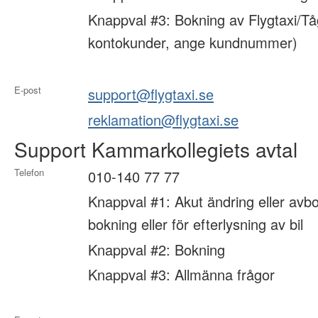
Knappval #3: Bokning av Flygtaxi/Tå
kontokunder, ange kundnummer)
E-post
support@flygtaxi.se
reklamation@flygtaxi.se
Support Kammarkollegiets avtal
Telefon
010-140 77 77
Knappval #1: Akut ändring eller avbo
bokning eller för efterlysning av bil
Knappval #2: Bokning
Knappval #3: Allmänna frågor