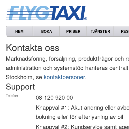
HEM
BOKA
PRISER
TJÄNSTER
RES
Kontakta oss
Marknads­föring, försäljning, produkt­frågor och 
administration och systemstöd hanteras centralt
Stockholm, se
kontaktpersoner
.
Support
Telefon
08-120 920 00
Knappval #1: Akut ändring eller avbo
bokning eller för efterlysning av bil
Knappval #2: Kundservice samt age