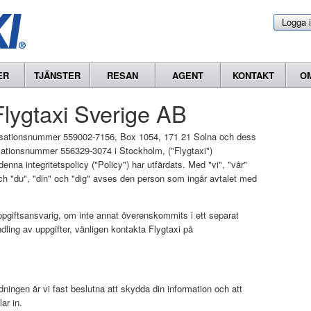
Logga 
ER
TJÄNSTER
RESAN
AGENT
KONTAKT
O
 Flygtaxi Sverige AB
nisationsnummer 559002-7156, Box 1054, 171 21 Solna och dess
sationsnummer 556329-3074 i Stockholm, ("Flygtaxi")
 denna integritetspolicy ("Policy") har utfärdats. Med "vi", "vår"
och "du", "din" och "dig" avses den person som ingår avtalet med
pgiftsansvarig, om inte annat överenskommits i ett separat
dling av uppgifter, vänligen kontakta Flygtaxi på
edningen är vi fast beslutna att skydda din information och att
ar in.