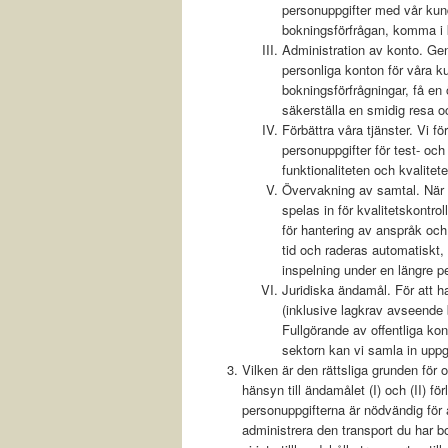
personuppgifter med vår kundt
bokningsförfrågan, komma i 
Administration av konto. Gen
personliga konton för våra 
bokningsförfrågningar, få en ö
säkerställa en smidig resa 
Förbättra våra tjänster. Vi fö
personuppgifter för test- och 
funktionaliteten och kvalitete
Övervakning av samtal. När 
spelas in för kvalitetskontro
för hantering av anspråk och
tid och raderas automatiskt, 
inspelning under en längre pe
Juridiska ändamål. För att han
(inklusive lagkrav avseende 
Fullgörande av offentliga kont
sektorn kan vi samla in uppgi
Vilken är den rättsliga grunden för
hänsyn till ändamålet (I) och (II) fö
personuppgifterna är nödvändig för att
administrera den transport du har b