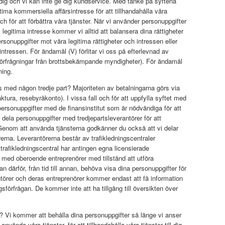
ill dig och vi kan inte ge dig kundservice. Med tanke på syftena
legitima kommersiella affärsintresse för att tillhandahålla våra
 och för att förbättra våra tjänster. När vi använder personuppgifter
ts legitima intresse kommer vi alltid att balansera dina rättigheter
rsonuppgifter mot våra legitima rättigheter och intressen eller
 intressen. För ändamål (V) förlitar vi oss på efterlevnad av
ga förfrågningar från brottsbekämpande myndigheter). För ändamål
ning.
 med någon tredje part? Majoriteten av betalningarna görs via
tura, resebyråkonto). I vissa fall och för att uppfylla syftet med
personuppgifter med de finansinstitut som är nödvändiga för att
dela personuppgifter med tredjepartsleverantörer för att
om att använda tjänsterna godkänner du också att vi delar
erna. Leverantörerna består av trafikledningscentraler
 trafikledningscentral har antingen egna licensierade
al med oberoende entreprenörer med tillstånd att utföra
n därför, från tid till annan, behöva visa dina personuppgifter för
örer och deras entreprenörer kommer endast att få information
gsförfrågan. De kommer inte att ha tillgång till översikten över
? Vi kommer att behålla dina personuppgifter så länge vi anser
nvända våra tjänster, för att tillhandahålla våra tjänster till dig