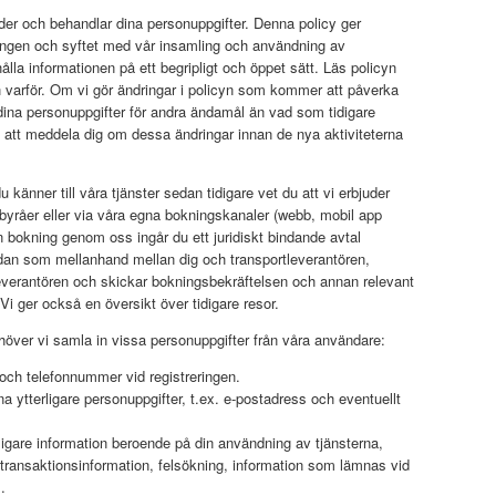
der och behandlar dina personuppgifter. Denna policy ger
ingen och syftet med vår insamling och användning av
hålla informationen på ett begripligt och öppet sätt. Läs policyn
h varför. Om vi gör ändringar i policyn som kommer att påverka
 dina personuppgifter för andra ändamål än vad som tidigare
att meddela dig om dessa ändringar innan de nya aktiviteterna
känner till våra tjänster sedan tidigare vet du att vi erbjuder
sebyråer eller via våra egna bokningskanaler (webb, mobil app
 bokning genom oss ingår du ett juridiskt bindande avtal
edan som mellanhand mellan dig och transportleverantören,
 leverantören och skickar bokningsbekräftelsen och annan relevant
 Vi ger också en översikt över tidigare resor.
ehöver vi samla in vissa personuppgifter från våra användare:
ch telefonnummer vid registreringen.
ytterligare personuppgifter, t.ex. e-postadress och eventuellt
rligare information beroende på din användning av tjänsterna,
 transaktionsinformation, felsökning, information som lämnas vid
.