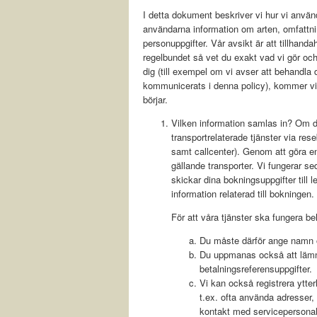
I detta dokument beskriver vi hur vi använ
användarna information om arten, omfattn
personuppgifter. Vår avsikt är att tillhanda
regelbundet så vet du exakt vad vi gör oc
dig (till exempel om vi avser att behandla
kommunicerats i denna policy), kommer vi 
börjar.
Vilken information samlas in? Om du 
transportrelaterade tjänster via re
samt callcenter). Genom att göra en
gällande transporter. Vi fungerar s
skickar dina bokningsuppgifter till
information relaterad till bokningen.
För att våra tjänster ska fungera b
Du måste därför ange namn o
Du uppmanas också att lämna 
betalningsreferensuppgifter.
Vi kan också registrera ytte
t.ex. ofta använda adresser,
kontakt med servicepersonal