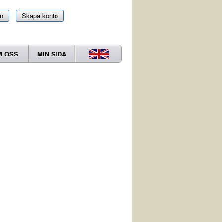
in
Skapa konto
M OSS
MIN SIDA