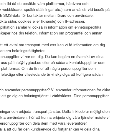
ch tid då du besökte våra plattformar, hårdvara och
v webbläsare, språkinställningar etc.) som används vid besök på
ch SMS-data för kontakter mellan förare och användare,
kta sidor, cookies eller liknande) och IP-adresser.
plikation samlar vi också in information om enhetsspecifika
skaper hos din telefon, information om programfel och annan
tt ett avtal om transport med oss kan vi få information om dig
hantera bokningsrättigheter.
rsonuppgifter vi har om dig. Du kan begära en översikt av dina
 oss på info@flygtaxi.se eller på sådana kontaktuppgifter som
ra plattformar. Om du finner att några personuppgifter som
 felaktiga eller vilseledande är vi skyldiga att korrigera sådan
och använder personuppgifter? Vi använder informationen för olika
 att ge dig en bokningstjänst i världsklass. Dina personuppgifter
ingar och erbjuda transporttjänster. Detta inkluderar möjligheten
akta användaren. För att kunna erbjuda dig våra tjänster måste vi
ersonuppgifter och dela dem med våra leverantörer.
lla att du får den kundservice du förtjänar kan vi dela dina