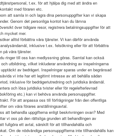
jänstpersonal, t.ex. för att hjälpa dig med att ändra en
kontakt med föraren etc.
om att samla in och lagra dina personuppgifter kan vi skapa
kunder. Genom det personliga kontot kan du lämna
versikt över tidigare resor, registrera betalningsuppgifter för att
och mycket mer.
rsöker alltid förbättra våra tjänster. Vi kan därför använda
analysändamål, inklusive t.ex. felsökning eller för att förbättra
n på våra tjänster.
du ringer till oss kan medlyssning göras. Samtal kan också
ll och utbildning, vilket inkluderar användning av inspelningarna
 upptäckt av bedrägeri. Inspelningar sparas under en begränsad
såvida vi inte har ett legitimt intresse av att behålla sådan
riod, inklusive för bedrägeriutredning och juridiska ändamål.
tera och lösa juridiska tvister eller för regelefterlevnad
bokföring etc.) kan vi behöva använda personuppgifter.
rakt. För att anpassa oss till förfrågningar från den offentliga
fter om våra förares anställningsavtal.
 oss att behandla uppgifterna enligt beskrivningen ovan? Med
rlitar vi oss på den rättsliga grunden att behandlingen av
 fullgöra ett avtal, särskilt för att tillhandahålla och
okat. Om de nödvändiga personuppgifterna inte tillhandahålls kan