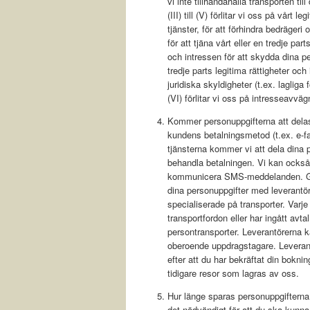
vi inte tillhandahålla transporten t
(III) till (V) förlitar vi oss på vårt 
tjänster, för att förhindra bedrägeri
för att tjäna vårt eller en tredje par
och intressen för att skydda dina pe
tredje parts legitima rättigheter och
juridiska skyldigheter (t.ex. lagli
(VI) förlitar vi oss på intresseavväg
Kommer personuppgifterna att delas
kundens betalningsmetod (t.ex. e-fak
tjänsterna kommer vi att dela dina 
behandla betalningen. Vi kan också 
kommunicera SMS-meddelanden. Gen
dina personuppgifter med leverantör
specialiserade på transporter. Varje
transportfordon eller har ingått avt
persontransporter. Leverantörerna ka
oberoende uppdragstagare. Leverant
efter att du har bekräftat din boknin
tidigare resor som lagras av oss.
Hur länge sparas personuppgifterna
det nödvändigt för att du ska kunna a