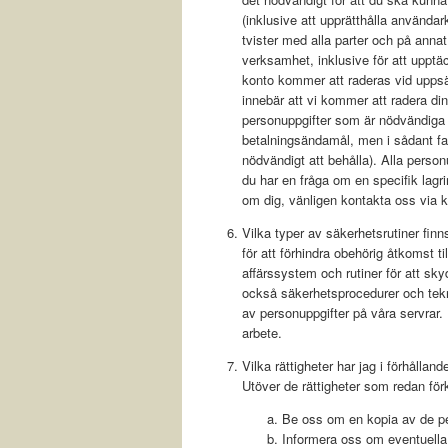
(inklusive att upprätthålla användark
tvister med alla parter och på anna
verksamhet, inklusive för att upptäc
konto kommer att raderas vid uppsäg
innebär att vi kommer att radera d
personuppgifter som är nödvändiga fö
betalningsändamål, men i sådant fall
nödvändigt att behålla). Alla perso
du har en fråga om en specifik lagr
om dig, vänligen kontakta oss via 
Vilka typer av säkerhetsrutiner finn
för att förhindra obehörig åtkomst t
affärssystem och rutiner för att s
också säkerhetsprocedurer och tekn
av personuppgifter på våra servrar. E
arbete.
Vilka rättigheter har jag i förhållan
Utöver de rättigheter som redan för
Be oss om en kopia av de pe
Informera oss om eventuella ä