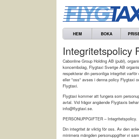
HEM
BOKA
PRIS
Integritetspolicy
Cabonline Group Holding AB (publ), orga
koncernbolag, Flygtaxi Sverige AB organi
respekterar din personliga integritet varför
eller "oss" avses i denna policy Flygtaxi 
Flygtaxi.
Flygtaxi kommer att fungera som personup
avtal. Vid frågor angående Flygtaxis behan
info@flygtaxi.se.
PERSONUPPGIFTER – Integritetspolicy.
Din integritet är viktig för oss. Av den anl
minimera mängden personuppgifter vi saml