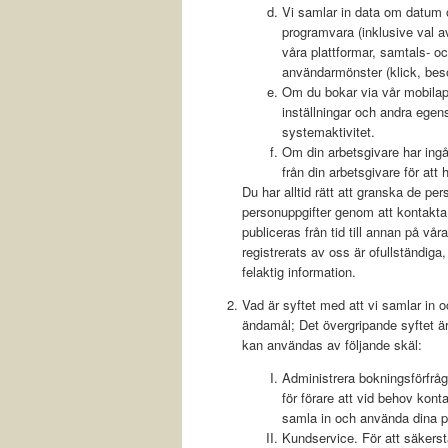
Vi samlar in data om datum o
programvara (inklusive val a
våra plattformar, samtals- o
användarmönster (klick, besö
Om du bokar via vår mobilap
inställningar och andra egen
systemaktivitet.
Om din arbetsgivare har ingå
från din arbetsgivare för att 
Du har alltid rätt att granska de pe
personuppgifter genom att kontakta
publiceras från tid till annan på vå
registrerats av oss är ofullständiga,
felaktig information.
Vad är syftet med att vi samlar in 
ändamål; Det övergripande syftet är
kan användas av följande skäl:
Administrera bokningsförfrågn
för förare att vid behov kont
samla in och använda dina p
Kundservice. För att säkerstä