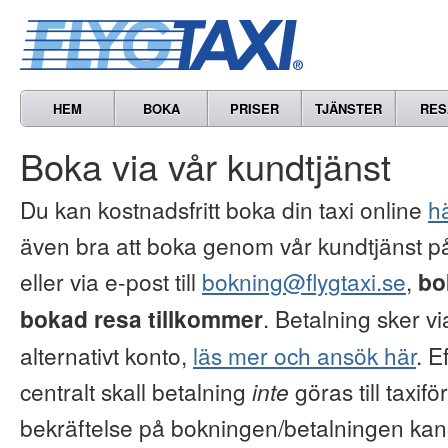
HEM
BOKA
PRISER
TJÄNSTER
RES
Boka via vår kundtjänst
Du kan kostnadsfritt boka din taxi online
h
även bra att boka genom vår kundtjänst p
eller via e-post till
bokning@flygtaxi.se
,
bo
bokad resa tillkommer
. Betalning sker via
alternativt konto,
läs mer och ansök här
. E
centralt skall betalning
inte
göras till taxifö
bekräftelse på bokningen/betalningen kan vi 