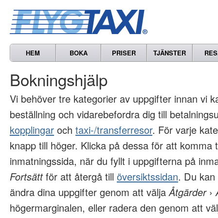
HEM
BOKA
PRISER
TJÄNSTER
RES
Bokningshjälp
Vi behöver tre kategorier av uppgifter innan vi k
beställning och vidarebefordra dig till betalnings
kopplingar
och
taxi-/transferresor
. För varje kat
knapp till höger. Klicka på dessa för att komma ti
inmatningssida, när du fyllt i uppgifterna på inm
Fortsätt
för att återgå till
översiktssidan
. Du kan
ändra dina uppgifter genom att välja
Åtgärder
›
högermarginalen, eller radera den genom att vä