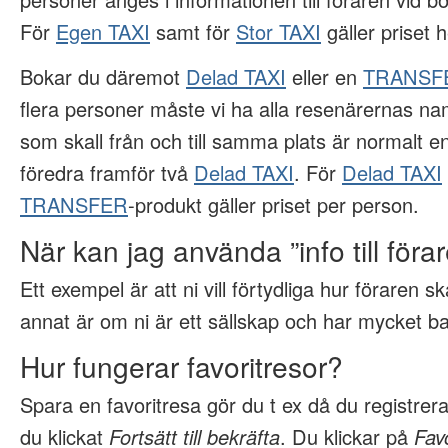
För
Egen TAXI
samt för
Stor TAXI
gäller priset h
Bokar du däremot
Delad TAXI
eller en
TRANSF
flera personer måste vi ha alla resenärernas na
som skall från och till samma plats är normalt 
föredra framför två
Delad TAXI
. För
Delad TAXI
TRANSFER
-produkt gäller priset per person.
När kan jag använda ”info till föra
Ett exempel är att ni vill förtydliga hur föraren sk
annat är om ni är ett sällskap och har mycket b
Hur fungerar favoritresor?
Spara en favoritresa gör du t ex då du registrera
du klickat
Fortsätt till bekräfta
. Du klickar på
Fav