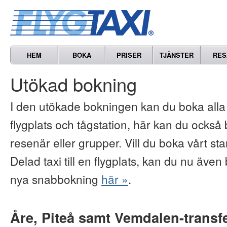
HEM
BOKA
PRISER
TJÄNSTER
RES
Utökad bokning
I den utökade bokningen kan du boka alla vå
flygplats och tågstation, här kan du också b
resenär eller grupper. Vill du boka vårt s
Delad taxi till en flygplats, kan du nu även 
nya snabbokning
här »
.
Åre, Piteå samt Vemdalen-transf