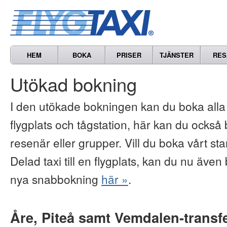
HEM
BOKA
PRISER
TJÄNSTER
RES
Utökad bokning
I den utökade bokningen kan du boka alla vå
flygplats och tågstation, här kan du också b
resenär eller grupper. Vill du boka vårt s
Delad taxi till en flygplats, kan du nu även 
nya snabbokning
här »
.
Åre, Piteå samt Vemdalen-transf