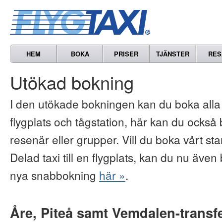
HEM
BOKA
PRISER
TJÄNSTER
RES
Utökad bokning
I den utökade bokningen kan du boka alla vå
flygplats och tågstation, här kan du också b
resenär eller grupper. Vill du boka vårt s
Delad taxi till en flygplats, kan du nu även 
nya snabbokning
här »
.
Åre, Piteå samt Vemdalen-transf