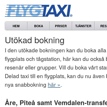
HEM
BOKA
PRISER
TJÄNSTER
RES
Utökad bokning
I den utökade bokningen kan du boka alla vå
flygplats och tågstation, här kan du också b
resenär eller grupper. Vill du boka vårt s
Delad taxi till en flygplats, kan du nu även 
nya snabbokning
här »
.
Åre, Piteå samt Vemdalen-transf