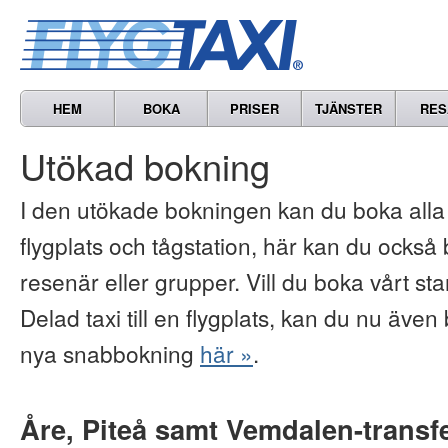
HEM
BOKA
PRISER
TJÄNSTER
RES
Utökad bokning
I den utökade bokningen kan du boka alla vå
flygplats och tågstation, här kan du också b
resenär eller grupper. Vill du boka vårt s
Delad taxi till en flygplats, kan du nu även 
nya snabbokning
här »
.
Åre, Piteå samt Vemdalen-transf