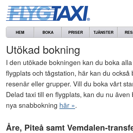
HEM
BOKA
PRISER
TJÄNSTER
RES
Utökad bokning
I den utökade bokningen kan du boka alla vå
flygplats och tågstation, här kan du också b
resenär eller grupper. Vill du boka vårt s
Delad taxi till en flygplats, kan du nu även 
nya snabbokning
här »
.
Åre, Piteå samt Vemdalen-transf