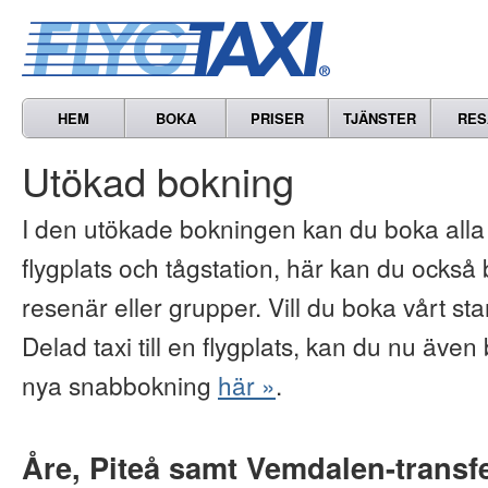
HEM
BOKA
PRISER
TJÄNSTER
RES
Utökad bokning
I den utökade bokningen kan du boka alla vå
flygplats och tågstation, här kan du också b
resenär eller grupper. Vill du boka vårt s
Delad taxi till en flygplats, kan du nu även 
nya snabbokning
här »
.
Åre, Piteå samt Vemdalen-transf