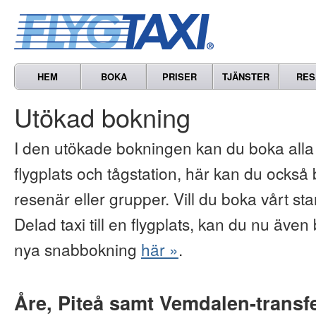
HEM
BOKA
PRISER
TJÄNSTER
RES
Utökad bokning
I den utökade bokningen kan du boka alla vå
flygplats och tågstation, här kan du också b
resenär eller grupper. Vill du boka vårt s
Delad taxi till en flygplats, kan du nu även 
nya snabbokning
här »
.
Åre, Piteå samt Vemdalen-transf