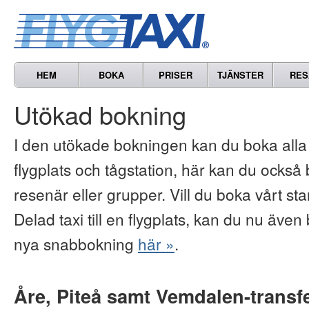
HEM
BOKA
PRISER
TJÄNSTER
RES
Utökad bokning
I den utökade bokningen kan du boka alla vå
flygplats och tågstation, här kan du också b
resenär eller grupper. Vill du boka vårt s
Delad taxi till en flygplats, kan du nu även 
nya snabbokning
här »
.
Åre, Piteå samt Vemdalen-transf