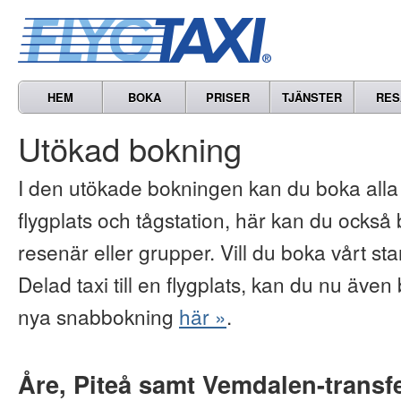
HEM
BOKA
PRISER
TJÄNSTER
RES
Utökad bokning
I den utökade bokningen kan du boka alla vå
flygplats och tågstation, här kan du också b
resenär eller grupper. Vill du boka vårt s
Delad taxi till en flygplats, kan du nu även 
nya snabbokning
här »
.
Åre, Piteå samt Vemdalen-transf