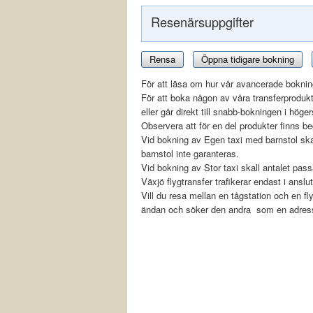
Resenärsuppgifter
Rensa
Öppna tidigare bokning
För att läsa om hur vår avancerade boknin
För att boka någon av våra transferproduk
eller går direkt till snabb-bokningen i höge
Observera att för en del produkter finns be
Vid bokning av Egen taxi med barnstol sk
barnstol inte garanteras.
Vid bokning av Stor taxi skall antalet pas
Växjö flygtransfer trafikerar endast i ans
Vill du resa mellan en tågstation och en f
ändan och söker den andra som en adress.