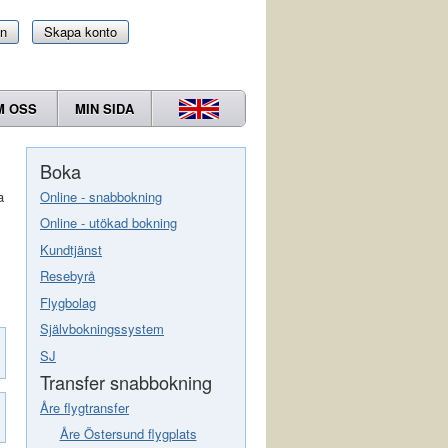
in
Skapa konto
M OSS
MIN SIDA
Boka
Online - snabbokning
a
Online - utökad bokning
Kundtjänst
Resebyrå
Flygbolag
Självbokningssystem
SJ
Transfer snabbokning
Åre flygtransfer
Åre Östersund flygplats