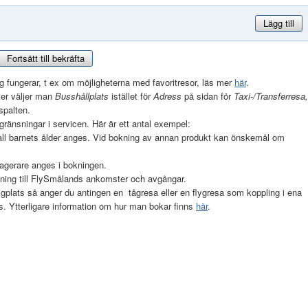
Lägg till
Fortsätt till bekräfta
g fungerar, t ex om möjligheterna med favoritresor, läs mer
här
.
ter väljer man
Busshållplats
istället för
Adress
på sidan för
Taxi-/Transferresa,
rspalten.
gränsningar i servicen. Här är ett antal exempel:
all barnets ålder anges. Vid bokning av annan produkt kan önskemål om
sagerare anges i bokningen.
lutning till FlySmålands ankomster och avgångar.
lygplats så anger du antingen en tågresa eller en flygresa som koppling i ena
 Ytterligare information om hur man bokar finns
här
.