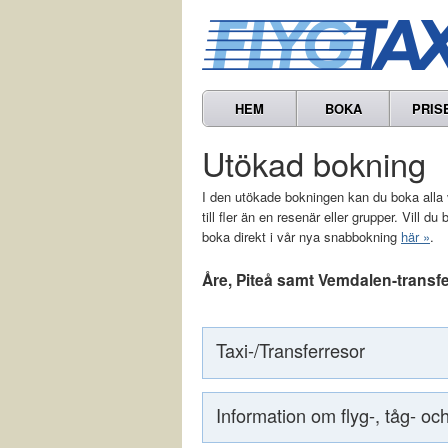
HEM
BOKA
PRIS
Utökad bokning
I den utökade bokningen kan du boka alla v
till fler än en resenär eller grupper. Vill d
boka direkt i vår nya snabbokning
här »
.
Åre, Piteå samt Vemdalen-transf
Taxi-/Transferresor
Information om flyg-, tåg- oc