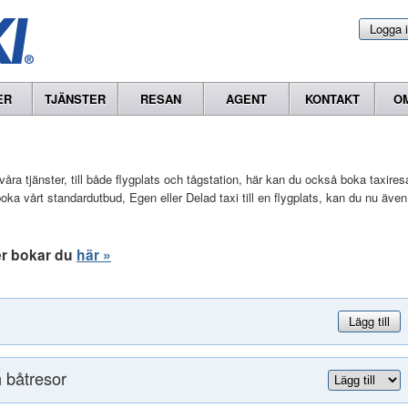
Logga 
ER
TJÄNSTER
RESAN
AGENT
KONTAKT
O
åra tjänster, till både flygplats och tågstation, här kan du också boka taxires
u boka vårt standardutbud, Egen eller Delad taxi till en flygplats, kan du nu även
er bokar du
här »
Lägg till
h båtresor