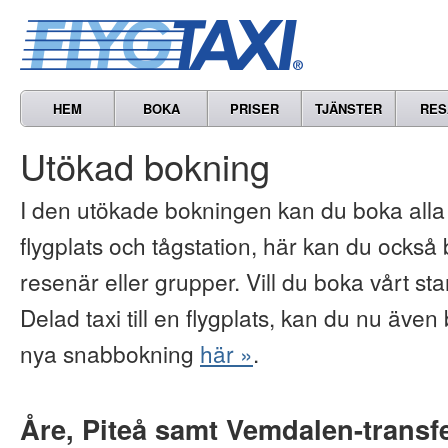
HEM
BOKA
PRISER
TJÄNSTER
RES
Utökad bokning
I den utökade bokningen kan du boka alla vå
flygplats och tågstation, här kan du också b
resenär eller grupper. Vill du boka vårt s
Delad taxi till en flygplats, kan du nu även 
nya snabbokning
här »
.
Åre, Piteå samt Vemdalen-transf