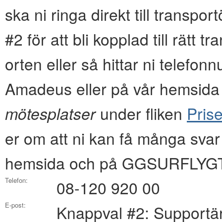
ska ni ringa direkt till transpo
#2 för att bli kopplad till rätt 
orten eller så hittar ni tel
Amadeus eller på vår hemsida i
mötesplatser
under fliken
Prise
er om att ni kan få många svar
hemsida och på GGSURFLYGT
Telefon:
08-120 920 00
E-post:
Knappval #2: Supportä