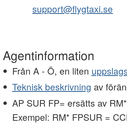
support@flygtaxi.se
Agentinformation
Från A - Ö, en liten
uppslag
Teknisk beskrivning
av förän
AP SUR FP= ersätts av RM*
Exempel: RM* FPSUR = C