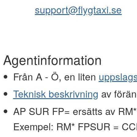
support@flygtaxi.se
Agentinformation
Från A - Ö, en liten
uppslag
Teknisk beskrivning
av förän
AP SUR FP= ersätts av RM*
Exempel: RM* FPSUR = C