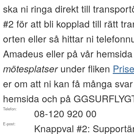
ska ni ringa direkt till transpo
#2 för att bli kopplad till rätt 
orten eller så hittar ni tel
Amadeus eller på vår hemsida i
mötesplatser
under fliken
Prise
er om att ni kan få många svar
hemsida och på GGSURFLYGT
Telefon:
08-120 920 00
E-post:
Knappval #2: Supportä