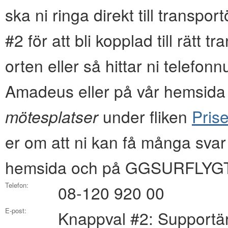
ska ni ringa direkt till transpo
#2 för att bli kopplad till rätt 
orten eller så hittar ni tel
Amadeus eller på vår hemsida i
mötesplatser
under fliken
Prise
er om att ni kan få många svar
hemsida och på GGSURFLYGT
Telefon:
08-120 920 00
E-post:
Knappval #2: Supportä