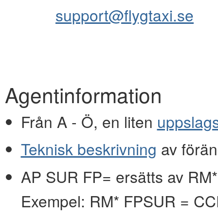
support@flygtaxi.se
Agentinformation
Från A - Ö, en liten
uppslag
Teknisk beskrivning
av förän
AP SUR FP= ersätts av RM*
Exempel: RM* FPSUR = C