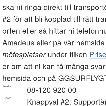
ska ni ringa direkt till transpo
#2 för att bli kopplad till rätt 
orten eller så hittar ni tel
Amadeus eller på vår hemsida i
mötesplatser
under fliken
Prise
er om att ni kan få många svar
hemsida och på GGSURFLYGT
Telefon:
08-120 920 00
E-post:
Knappval #2: Supportä