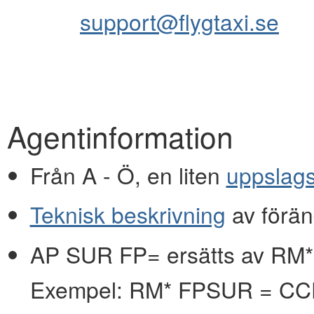
support@flygtaxi.se
Agentinformation
Från A - Ö, en liten
uppslag
Teknisk beskrivning
av förän
AP SUR FP= ersätts av RM*
Exempel: RM* FPSUR = C