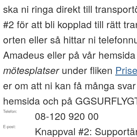
ska ni ringa direkt till transpo
#2 för att bli kopplad till rätt 
orten eller så hittar ni tel
Amadeus eller på vår hemsida i
mötesplatser
under fliken
Prise
er om att ni kan få många svar
hemsida och på GGSURFLYGT
Telefon:
08-120 920 00
E-post:
Knappval #2: Supportä