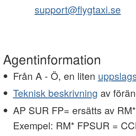
support@flygtaxi.se
Agentinformation
Från A - Ö, en liten
uppslag
Teknisk beskrivning
av förän
AP SUR FP= ersätts av RM*
Exempel: RM* FPSUR = C