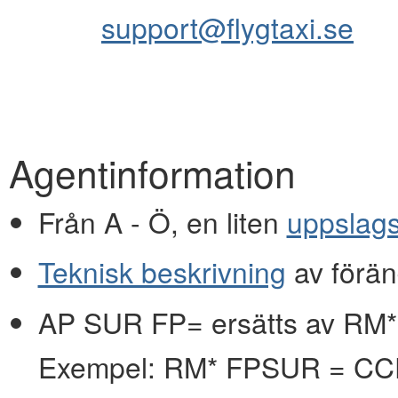
support@flygtaxi.se
Agentinformation
Från A - Ö, en liten
uppslag
Teknisk beskrivning
av förän
AP SUR FP= ersätts av RM*
Exempel: RM* FPSUR = C