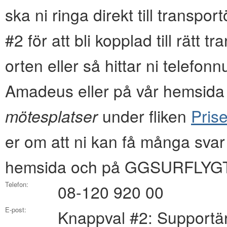
ska ni ringa direkt till transpo
#2 för att bli kopplad till rätt 
orten eller så hittar ni tel
Amadeus eller på vår hemsida i
mötesplatser
under fliken
Prise
er om att ni kan få många svar
hemsida och på GGSURFLYGT
Telefon:
08-120 920 00
E-post:
Knappval #2: Supportä