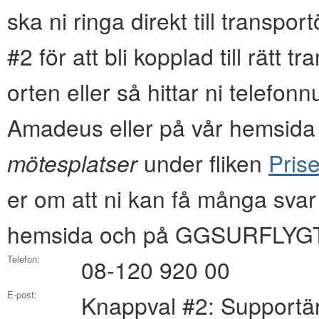
ska ni ringa direkt till transpo
#2 för att bli kopplad till rätt 
orten eller så hittar ni tel
Amadeus eller på vår hemsida i
mötesplatser
under fliken
Prise
er om att ni kan få många svar
hemsida och på GGSURFLYGT
Telefon:
08-120 920 00
E-post:
Knappval #2: Supportä