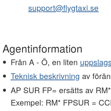
support@flygtaxi.se
Agentinformation
Från A - Ö, en liten
uppslag
Teknisk beskrivning
av förän
AP SUR FP= ersätts av RM*
Exempel: RM* FPSUR = C