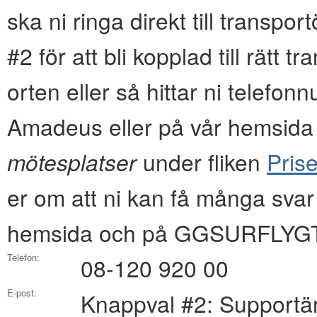
ska ni ringa direkt till transpo
#2 för att bli kopplad till rätt 
orten eller så hittar ni tel
Amadeus eller på vår hemsida i
mötesplatser
under fliken
Prise
er om att ni kan få många svar
hemsida och på GGSURFLYGT
Telefon:
08-120 920 00
E-post:
Knappval #2: Supportä