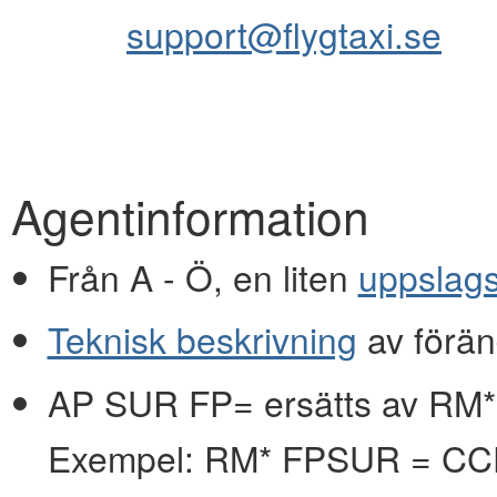
support@flygtaxi.se
Agentinformation
Från A - Ö, en liten
uppslag
Teknisk beskrivning
av förän
AP SUR FP= ersätts av RM*
Exempel: RM* FPSUR = C