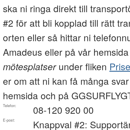
ska ni ringa direkt till transpo
#2 för att bli kopplad till rätt 
orten eller så hittar ni tel
Amadeus eller på vår hemsida i
mötesplatser
under fliken
Prise
er om att ni kan få många svar
hemsida och på GGSURFLYGT
Telefon:
08-120 920 00
E-post:
Knappval #2: Supportä