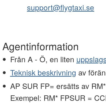
support@flygtaxi.se
Agentinformation
Från A - Ö, en liten
uppslag
Teknisk beskrivning
av förän
AP SUR FP= ersätts av RM*
Exempel: RM* FPSUR = C