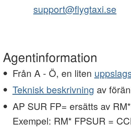
support@flygtaxi.se
Agentinformation
Från A - Ö, en liten
uppslag
Teknisk beskrivning
av förän
AP SUR FP= ersätts av RM*
Exempel: RM* FPSUR = C