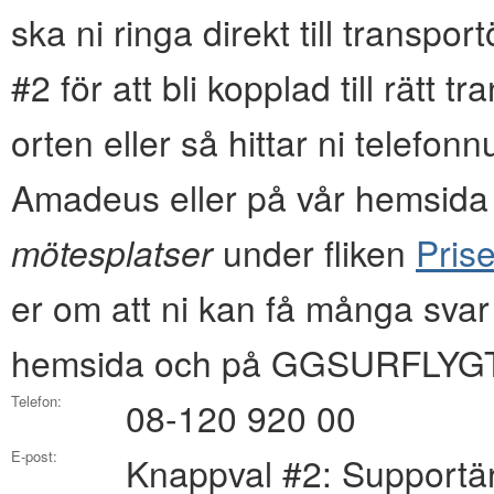
ska ni ringa direkt till transpo
#2 för att bli kopplad till rätt 
orten eller så hittar ni tel
Amadeus eller på vår hemsida i
mötesplatser
under fliken
Prise
er om att ni kan få många svar
hemsida och på GGSURFLYGT
Telefon:
08-120 920 00
E-post:
Knappval #2: Supportä