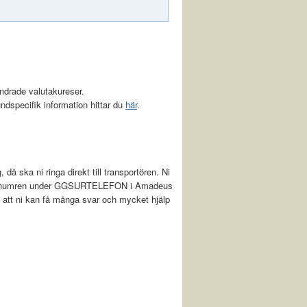
ändrade valutakureser.
dspecifik information hittar du
här
.
 då ska ni ringa direkt till transportören. Ni
i telefonnumren under GGSURTELEFON i Amadeus
m att ni kan få många svar och mycket hjälp