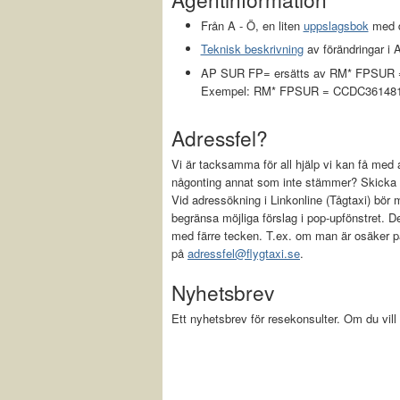
Från A - Ö, en liten
uppslagsbok
med d
Teknisk beskrivning
av förändringar i
AP SUR FP= ersätts av RM* FPSUR =
Exempel: RM* FPSUR = CCDC361481
Adressfel?
Vi är tacksamma för all hjälp vi kan få med a
någonting annat som inte stämmer? Skicka e
Vid adressökning i Linkonline (Tågtaxi) bö
begränsa möjliga förslag i pop-upfönstret. De
med färre tecken. T.ex. om man är osäker på
på
adressfel@flygtaxi.se
.
Nyhetsbrev
Ett nyhetsbrev för resekonsulter. Om du vill 