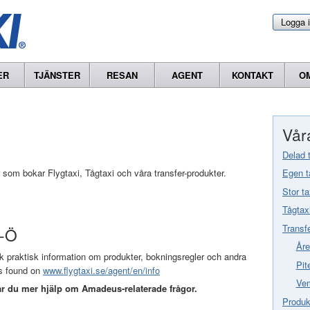
Logga 
ER
TJÄNSTER
RESAN
AGENT
KONTAKT
O
Våra
Delad 
r som bokar Flygtaxi, Tågtaxi och våra transfer-produkter.
Egen t
Stor ta
Tågtax
Transf
A-Ö
Åre
ik praktisk information om produkter, bokningsregler och andra
Pit
 is found on
www.flygtaxi.se/agent/en/info
Vem
 du mer hjälp om Amadeus-relaterade frågor.
Produkt