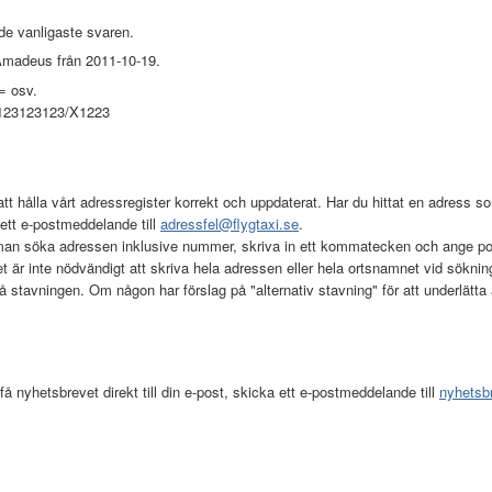
e vanligaste svaren.
 Amadeus från 2011-10-19.
 osv.
23123123/X1223
tt hålla vårt adressregister korrekt och uppdaterat. Har du hittat en adress som
tt e-postmeddelande till
adressfel@flygtaxi.se
.
r man söka adressen inklusive nummer, skriva in ett kommatecken och ange po
t är inte nödvändigt att skriva hela adressen eller hela ortsnamnet vid söknin
 stavningen. Om någon har förslag på "alternativ stavning" för att underlätta
få nyhetsbrevet direkt till din e-post, skicka ett e-postmeddelande till
nyhetsb