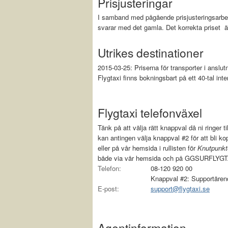
Prisjusteringar
I samband med pågående prisjusteringsarbe
svarar med det gamla. Det korrekta priset 
Utrikes destinationer
2015-03-25:
Priserna för transporter i anslu
Flygtaxi finns bokningsbart på ett 40-tal inte
Flygtaxi telefonväxel
Tänk på att välja rätt knappval då ni ringer ti
kan antingen välja knappval #2 för att bli k
eller på vår hemsida i rullisten för
Knutpunkt
både via vår hemsida och på GGSURFLYGT
Telefon:
08-120 920 00
Knappval #2: Supportären
E-post:
support@flygtaxi.se
Agentinformation