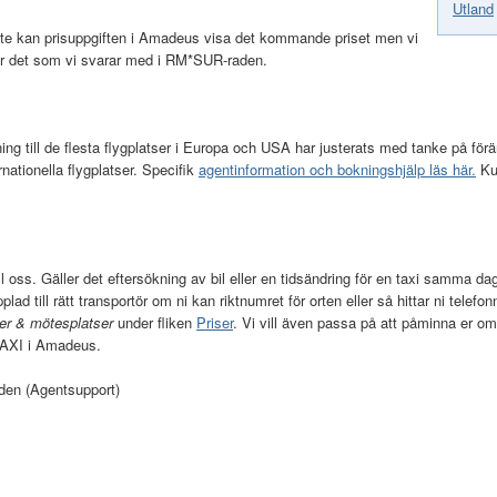
Utland
te kan prisuppgiften i Amadeus visa det kommande priset men vi
är det som vi svarar med i RM*SUR-raden.
tning till de flesta flygplatser i Europa och USA har justerats med tanke på för
rnationella flygplatser. Specifik
agentinformation och bokningshjälp läs här.
Kun
ll oss. Gäller det eftersökning av bil eller en tidsändring för en taxi samma dag,
opplad till rätt transportör om ni kan riktnumret för orten eller så hittar n
er & mötesplatser
under fliken
Priser
. Vi vill även passa på att påminna er o
AXI i Amadeus.
den (Agentsupport)