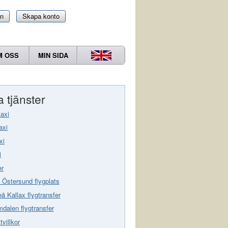
in
Skapa konto
M OSS
MIN SIDA
 tjänster
taxi
axi
xi
i
er
 Östersund flygplats
eå Kallax flygtransfer
dalen flygtransfer
villkor