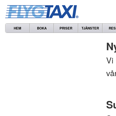
HEM
BOKA
PRISER
TJÄNSTER
RES
N
Vi
vå
S