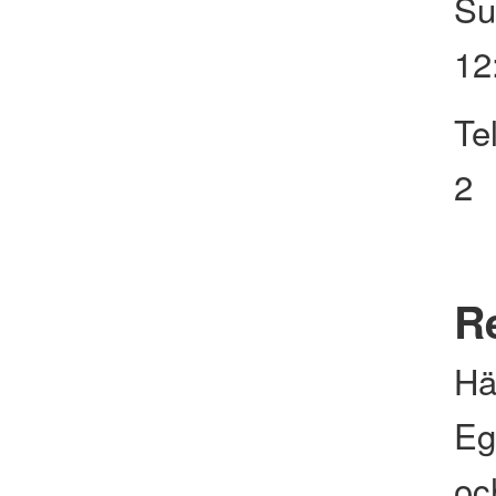
Su
12
Te
2
Re
Hä
Eg
och