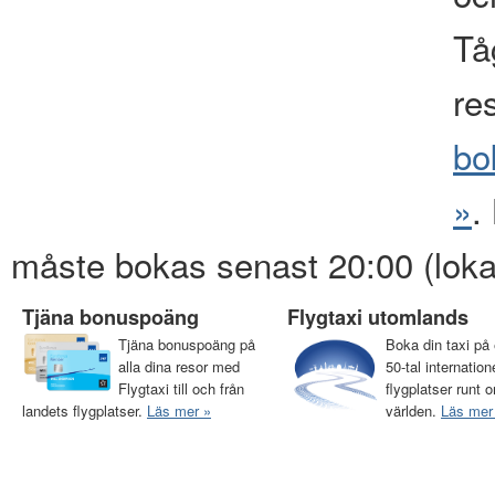
Tåg
re
bo
»
.
måste bokas senast 20:00 (loka
Tjäna bonuspoäng
Flygtaxi utomlands
Tjäna bonuspoäng på
Boka din taxi på 
alla dina resor med
50-tal internation
Flygtaxi till och från
flygplatser runt o
landets flygplatser.
Läs mer »
världen.
Läs mer