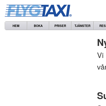
HEM
BOKA
PRISER
TJÄNSTER
RES
N
Vi
vå
S