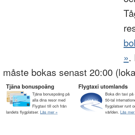
Tåg
re
bo
»
.
måste bokas senast 20:00 (loka
Tjäna bonuspoäng
Flygtaxi utomlands
Tjäna bonuspoäng på
Boka din taxi på 
alla dina resor med
50-tal internation
Flygtaxi till och från
flygplatser runt o
landets flygplatser.
Läs mer »
världen.
Läs mer