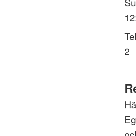
Su
12
Te
2
Re
Hä
Eg
och