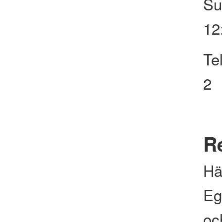
Su
12
Te
2
Re
Hä
Eg
och