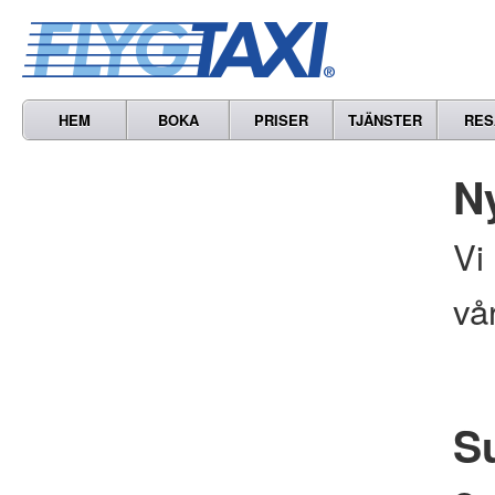
HEM
BOKA
PRISER
TJÄNSTER
RES
N
Vi
vå
S