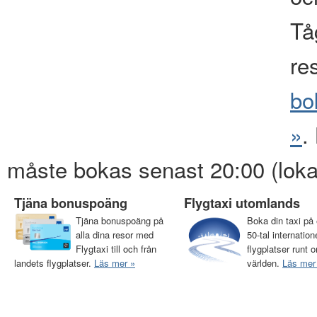
Tåg
re
bo
»
.
måste bokas senast 20:00 (loka
Tjäna bonuspoäng
Flygtaxi utomlands
Tjäna bonuspoäng på
Boka din taxi på 
alla dina resor med
50-tal internation
Flygtaxi till och från
flygplatser runt o
landets flygplatser.
Läs mer »
världen.
Läs mer