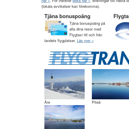
här »
. För transfer
boka här »
. Bokningar tilll näst
(lokala avvikelser kan förekomma).
Tjäna bonuspoäng
Flygt
Tjäna bonuspoäng på
alla dina resor med
Flygtaxi till och från
landets flygplatser.
Läs mer »
Åre
Piteå