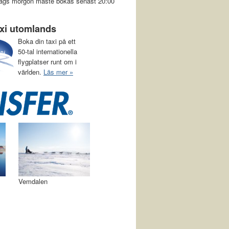
a dags morgon måste bokas senast 20:00
axi utomlands
Boka din taxi på ett
50-tal internationella
flygplatser runt om i
världen.
Läs mer »
Vemdalen