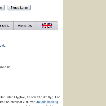
in
Skapa konto
M OSS
MIN SIDA
sida
0-16:00.
r Delad Flygtaxi, till och från ditt flyg. För
ärer, så hänvisar vi till vår
utökade bokning