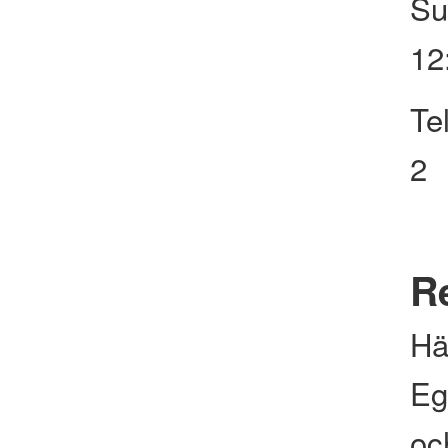
Su
12
Te
2
Re
Hä
Eg
och