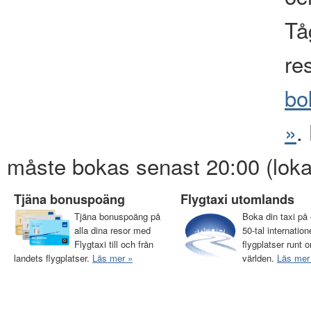
Tåg
re
bo
»
.
måste bokas senast 20:00 (loka
Tjäna bonuspoäng
Flygtaxi utomlands
Tjäna bonuspoäng på
Boka din taxi på 
alla dina resor med
50-tal internation
Flygtaxi till och från
flygplatser runt o
landets flygplatser.
Läs mer »
världen.
Läs mer