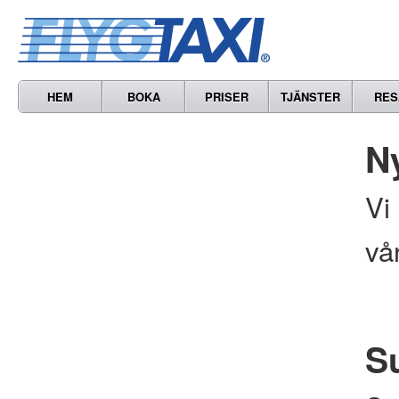
HEM
BOKA
PRISER
TJÄNSTER
RES
N
Vi
vå
S