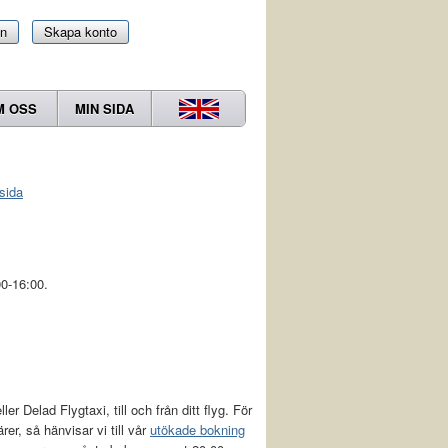
in
Skapa konto
M OSS
MIN SIDA
sida
0-16:00.
r Delad Flygtaxi, till och från ditt flyg. För
ärer, så hänvisar vi till vår
utökade bokning