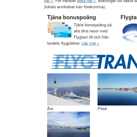
här »
. För transfer
boka här »
. Bokningar tilll näst
(lokala avvikelser kan förekomma).
Tjäna bonuspoäng
Flygt
Tjäna bonuspoäng på
alla dina resor med
Flygtaxi till och från
landets flygplatser.
Läs mer »
Åre
Piteå