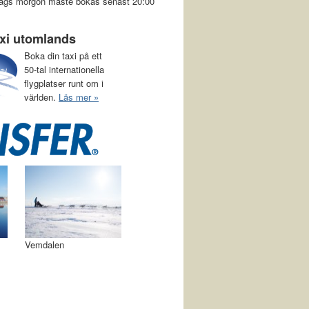
a dags morgon måste bokas senast 20:00
axi utomlands
Boka din taxi på ett
50-tal internationella
flygplatser runt om i
världen.
Läs mer »
Vemdalen