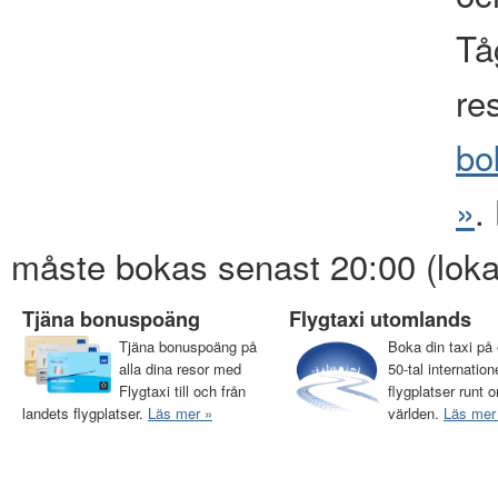
Tåg
re
bo
»
.
måste bokas senast 20:00 (loka
Tjäna bonuspoäng
Flygtaxi utomlands
Tjäna bonuspoäng på
Boka din taxi på 
alla dina resor med
50-tal internation
Flygtaxi till och från
flygplatser runt o
landets flygplatser.
Läs mer »
världen.
Läs mer