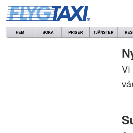
HEM
BOKA
PRISER
TJÄNSTER
RES
N
Vi
vå
S