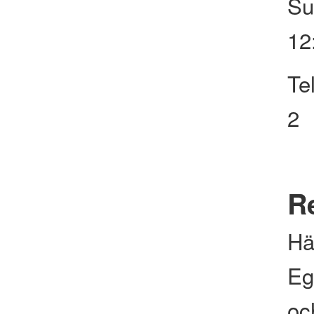
Su
12
Te
2
Re
Hä
Eg
och