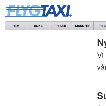
HEM
BOKA
PRISER
TJÄNSTER
RES
N
Vi
vå
S