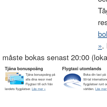
Tåg
re
bo
»
.
måste bokas senast 20:00 (loka
Tjäna bonuspoäng
Flygtaxi utomlands
Tjäna bonuspoäng på
Boka din taxi på 
alla dina resor med
50-tal internation
Flygtaxi till och från
flygplatser runt o
landets flygplatser.
Läs mer »
världen.
Läs mer