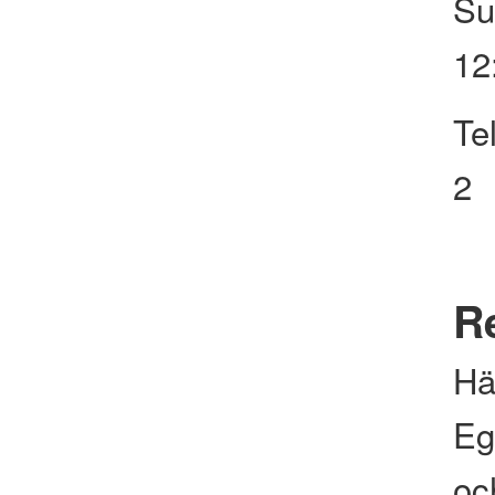
Su
12
Te
2
Re
Hä
Eg
och