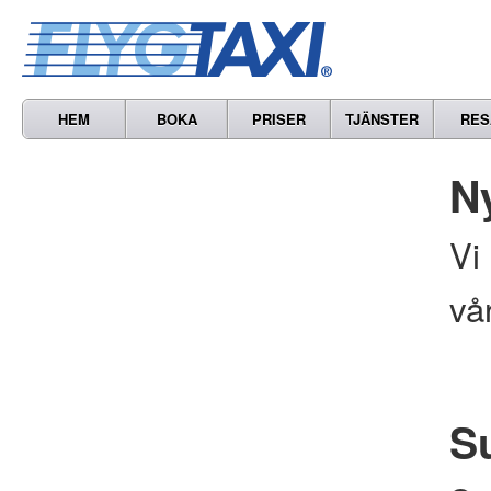
HEM
BOKA
PRISER
TJÄNSTER
RES
N
Vi
vå
S