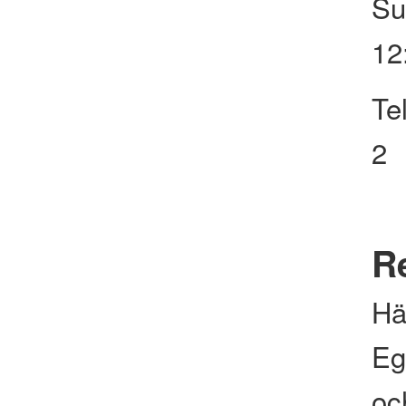
Su
12
Te
2
Re
Hä
Eg
och