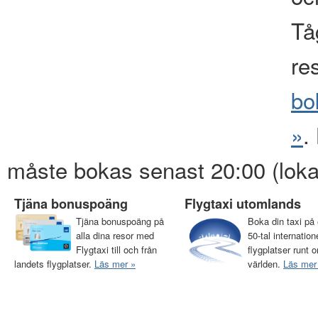
Tåg
re
bo
»
.
måste bokas senast 20:00 (loka
Tjäna bonuspoäng
Flygtaxi utomlands
Tjäna bonuspoäng på
Boka din taxi på 
alla dina resor med
50-tal internation
Flygtaxi till och från
flygplatser runt o
landets flygplatser.
Läs mer »
världen.
Läs mer