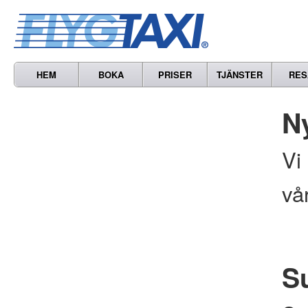
HEM
BOKA
PRISER
TJÄNSTER
RES
N
Vi
vå
S