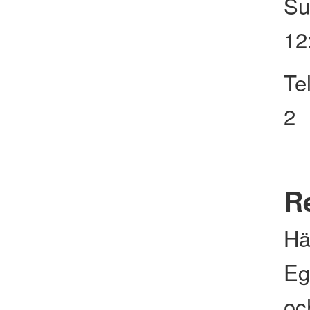
Su
12
Te
2
Re
Hä
Eg
och