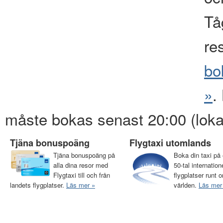
Tåg
re
bo
»
.
måste bokas senast 20:00 (loka
Tjäna bonuspoäng
Flygtaxi utomlands
Tjäna bonuspoäng på
Boka din taxi på 
alla dina resor med
50-tal internation
Flygtaxi till och från
flygplatser runt o
landets flygplatser.
Läs mer »
världen.
Läs mer