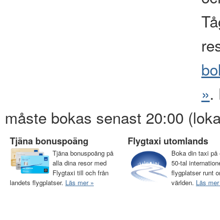
Tåg
re
bo
»
.
måste bokas senast 20:00 (loka
Tjäna bonuspoäng
Flygtaxi utomlands
Tjäna bonuspoäng på
Boka din taxi på 
alla dina resor med
50-tal internation
Flygtaxi till och från
flygplatser runt o
landets flygplatser.
Läs mer »
världen.
Läs mer