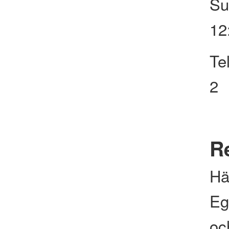
Su
12
Te
2
Re
Hä
Eg
och