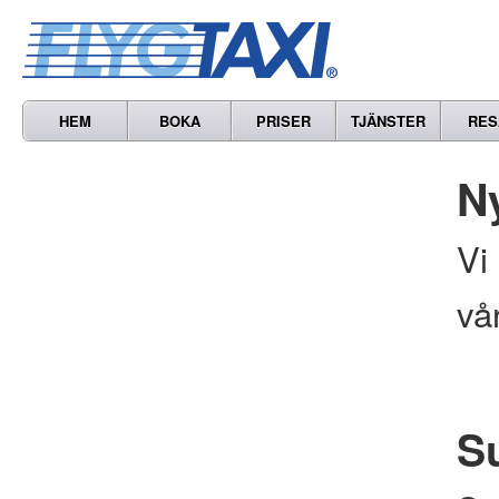
HEM
BOKA
PRISER
TJÄNSTER
RES
N
Vi
vå
S