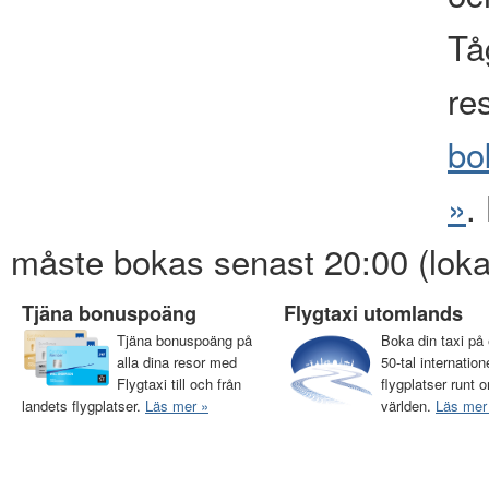
Tåg
re
bo
»
.
måste bokas senast 20:00 (loka
Tjäna bonuspoäng
Flygtaxi utomlands
Tjäna bonuspoäng på
Boka din taxi på 
alla dina resor med
50-tal internation
Flygtaxi till och från
flygplatser runt o
landets flygplatser.
Läs mer »
världen.
Läs mer