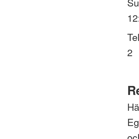
Su
12
Te
2
Re
Hä
Eg
och