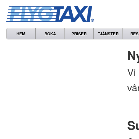
HEM
BOKA
PRISER
TJÄNSTER
RES
N
Vi
vå
S