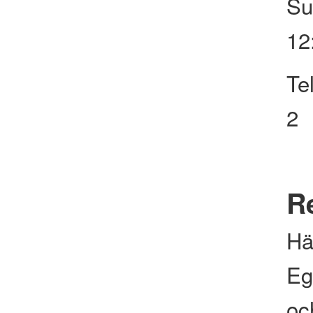
Su
12
Te
2
Re
Hä
Eg
och