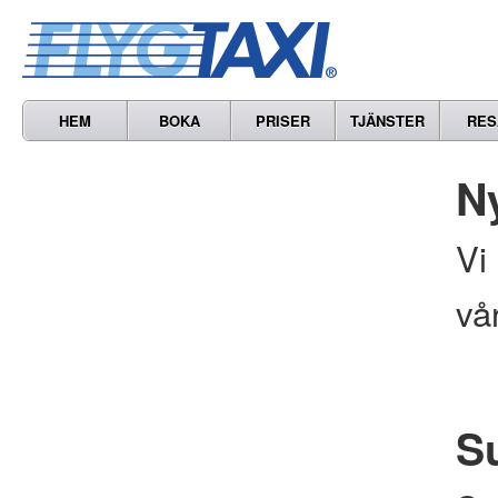
HEM
BOKA
PRISER
TJÄNSTER
RES
N
Vi
vå
S