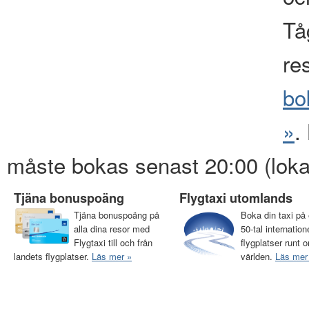
Tåg
re
bo
»
.
måste bokas senast 20:00 (loka
Tjäna bonuspoäng
Flygtaxi utomlands
Tjäna bonuspoäng på
Boka din taxi på 
alla dina resor med
50-tal internation
Flygtaxi till och från
flygplatser runt o
landets flygplatser.
Läs mer »
världen.
Läs mer