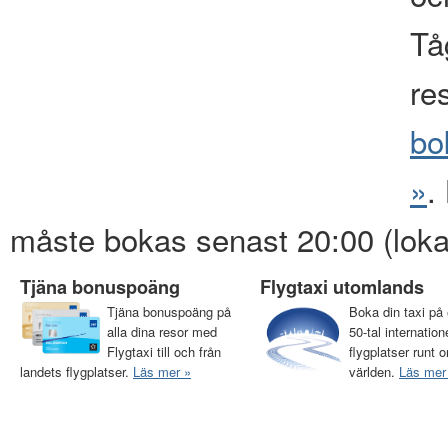
Tåg
re
bo
»
.
måste bokas senast 20:00 (loka
Tjäna bonuspoäng
Flygtaxi utomlands
Tjäna bonuspoäng på
Boka din taxi på 
alla dina resor med
50-tal internation
Flygtaxi till och från
flygplatser runt o
landets flygplatser.
Läs mer »
världen.
Läs mer