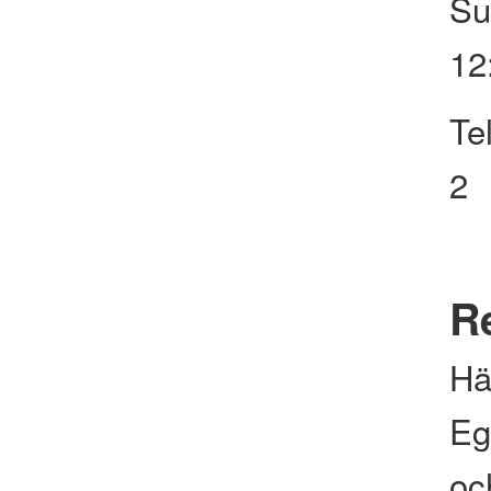
Su
12
Te
2
Re
Hä
Eg
och