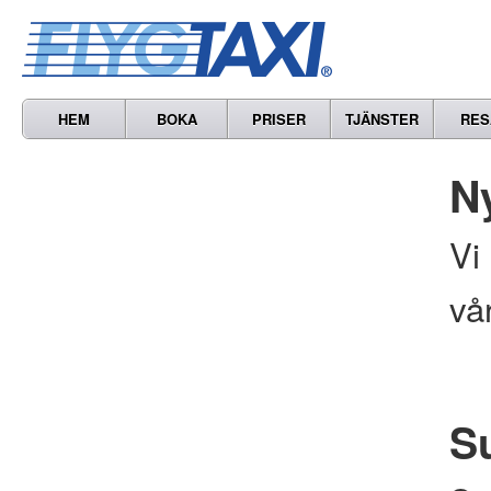
HEM
BOKA
PRISER
TJÄNSTER
RES
N
Vi
vå
S