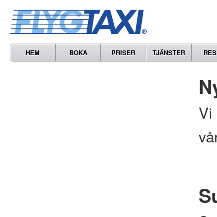
HEM
BOKA
PRISER
TJÄNSTER
RES
N
Vi
vå
S