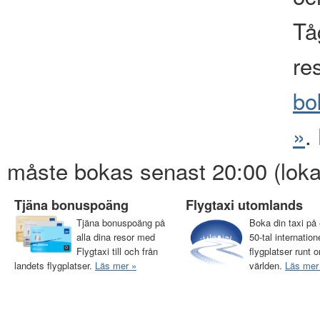
Tåg
re
bo
»
.
måste bokas senast 20:00 (loka
Tjäna bonuspoäng
Flygtaxi utomlands
Tjäna bonuspoäng på
Boka din taxi på 
alla dina resor med
50-tal internation
Flygtaxi till och från
flygplatser runt o
landets flygplatser.
Läs mer »
världen.
Läs mer