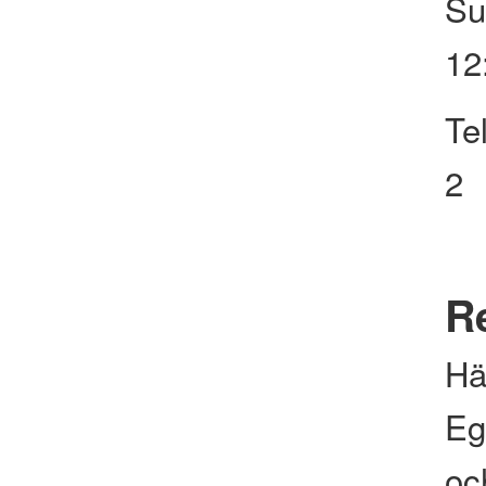
Su
12
Te
2
Re
Hä
Eg
och