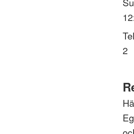
Su
12
Te
2
Re
Hä
Eg
och