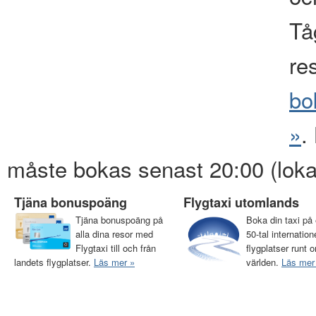
Tåg
re
bo
»
.
måste bokas senast 20:00 (loka
Tjäna bonuspoäng
Flygtaxi utomlands
Tjäna bonuspoäng på
Boka din taxi på 
alla dina resor med
50-tal internation
Flygtaxi till och från
flygplatser runt o
landets flygplatser.
Läs mer »
världen.
Läs mer