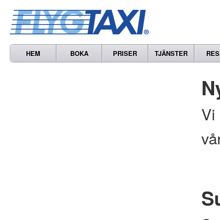
HEM
BOKA
PRISER
TJÄNSTER
RES
N
Vi
vå
S