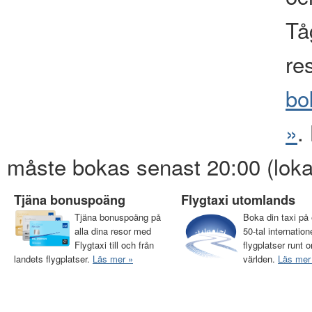
Tåg
re
bo
»
.
måste bokas senast 20:00 (loka
Tjäna bonuspoäng
Flygtaxi utomlands
Tjäna bonuspoäng på
Boka din taxi på 
alla dina resor med
50-tal internation
Flygtaxi till och från
flygplatser runt o
landets flygplatser.
Läs mer »
världen.
Läs mer