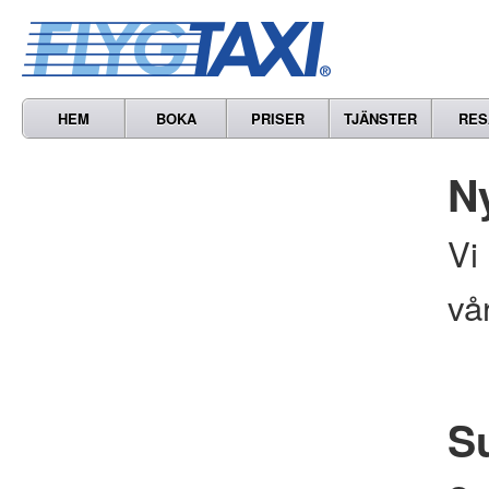
HEM
BOKA
PRISER
TJÄNSTER
RES
N
Vi
vå
S