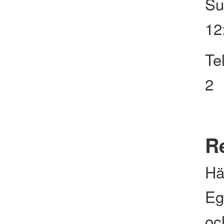
Su
12
Te
2
Re
Hä
Eg
och